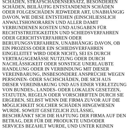
SCHÄDEN, STRAFSCHADENSERSATZ, BESONDEREN
SCHÄDEN, BEILÄUFIG ENTSTANDENEN SCHÄDEN
ODER FOLGESCHÄDEN JEDWEDER ART, UNABHÄNGIG
DAVON, WIE DIESE ENTSTEHEN (EINSCHLIESSLICH
ANWALTSHONORAREN UND ALLER DAMIT
VERBUNDENEN KOSTEN UND AUSGABEN FÜR
RECHTSSTREITIGKEITEN UND SCHIEDSVERFAHREN
ODER GERICHTSVERFAHREN ODER
BERUFUNGSVERFAHREN, UNABHÄNGIG DAVON, OB
EIN PROZESS ODER EIN SCHIEDSVERFAHREN
EINGELEITET WIRD ODER NICHT), SEI ES DURCH
VERTRAGSGEMÄSSE NUTZUNG ODER DURCH
NACHLÄSSIGKEIT ODER SONSTIGE UNERLAUBTE
HANDLUNG ODER IN VERBINDUNG MIT DIESER
VEREINBARUNG, INSBESONDERE ANSPRÜCHE WEGEN
PERSONEN- ODER SACHSCHÄDEN, DIE SICH AUS
DIESER VEREINBARUNG UND AUS EINER VERLETZUNG
VON BUNDES-, LANDES- ODER LOKALEN GESETZEN,
STATUTEN, REGELN ODER VORSCHRIFTEN DURCH SIE
ERGEBEN, SELBST WENN DIE FIRMA ZUVOR AUF DIE
MÖGLICHKEIT SOLCHER SCHÄDEN HINGEWIESEN
WURDE. SOWEIT GESETZLICH ZULÄSSIG,
BESCHRÄNKT SICH DIE HAFTUNG DER FIRMA AUF DEN
BETRAG, DER FÜR DIE PRODUKTE UND/ODER
SERVICES BEZAHLT WURDE, UND UNTER KEINEN