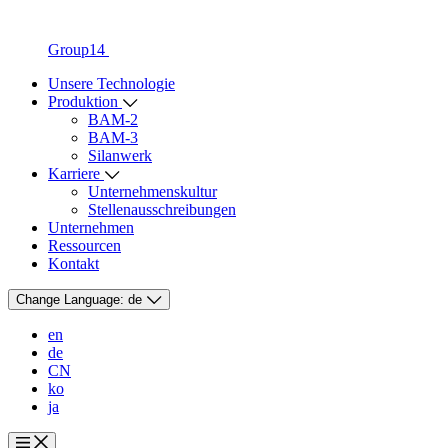
Group14
Unsere Technologie
Produktion
BAM-2
BAM-3
Silanwerk
Karriere
Unternehmenskultur
Stellenausschreibungen
Unternehmen
Ressourcen
Kontakt
Change Language:
de
en
de
CN
ko
ja