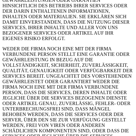
GEWÄHRLEISTUNGEN ODER GARANTIEN
HINSICHTLICH DES BETRIEBS IHRER SERVICES ODER
DER DARIN ENTHALTENEN INFORMATIONEN,
INHALTEN ODER MATERIALIEN. SIE ERKLÄREN SICH
DAMIT EINVERSTANDEN, DASS DIE NUTZUNG DIESER
SERVICES, IHRER INHALTE UND ALLER VON UNS
BEZOGENER SERVICES ODER ARTIKEL AUF IHR
EIGENES RISIKO ERFOLGT.
WEDER DIE FIRMA NOCH EINE MIT DER FIRMA
VERBUNDENE PERSON STELLT EINE GARANTIE ODER
GEWÄHRLEISTUNG IN BEZUG AUF DIE
VOLLSTÄNDIGKEIT, SICHERHEIT, ZUVERLÄSSIGKEIT,
QUALITÄT, GENAUIGKEIT ODER VERFÜGBARKEIT DER
SERVICES BEREIT. UNGEACHTET DES VORSTEHENDEN
GEWÄHRLEISTET ODER GARANTIERT WEDER DIE
FIRMA NOCH EINE MIT DER FIRMA VERBUNDENE
PERSON, DASS DIE SERVICES, DEREN INHALTE ODER
JEGLICHE ÜBER DIE SERVICES BEZOGENEN DIENSTE
ODER ARTIKEL GENAU, ZUVERLÄSSIG, FEHLER- ODER
UNTERBRECHUNGSFREI SIND, DASS MÄNGEL
BEHOBEN WERDEN, DASS DIE SERVICES ODER DER
SERVER, ÜBER DEN SIE ZUR VERFÜGUNG GESTELLT
WERDEN, FREI VON VIREN ODER ANDEREN
SCHÄDLICHEN KOMPONENTEN SIND, ODER DASS DIE