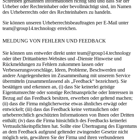
Schreiben genannten Informationen richtig sind und dass Sie der
Urheber oder Rechteinhaber oder bevollmächtigt sind, im Namen
des Urheberrechts oder des Rechteinhabers zu handeln.
Sie können unseren Urheberrechtsbeauftragten per E-Mail unter
team@group14.technology
erreichen.
MELDUNG VON FEHLERN UND FEEDBACK
Sie können uns entweder direkt unter
team@group14.technology
oder über Drittanbieter-Websites und -Dienste Hinweise und
Rückmeldungen zu Fehlern zukommen lassen oder
Verbesserungsvorschläge, Ideen, Probleme, Beschwerden und
andere Angelegenheiten im Zusammenhang mit unserem Service
übermitteln (zusammenfassend als „Feedback“ bezeichnet). Sie
bestätigen und erkennen an, (i) dass Sie keinerlei geistige
Eigentumsrechte oder sonstige Rechtsansprüche oder Interessen in
Bezug auf das Feedback besitzen, erwerben oder geltend machen;
(ii) dass die Firma möglicherweise etwas ähnliches erwägt oder
entwickelt; (iii) dass das Feedback keine vertraulichen oder
urheberrechtlich geschützten Informationen von Ihnen oder Dritten
enthält; (iv) dass die Firma hinsichtlich des Feedbacks keinerlei
Vertraulichkeitspflichten hat. Sollte eine Übertragung des Eigentums
an dem Feedback aufgrund geltender zwingender Gesetze nicht
möglich sein, gewähren Sie der Firma und ihren verbundenen