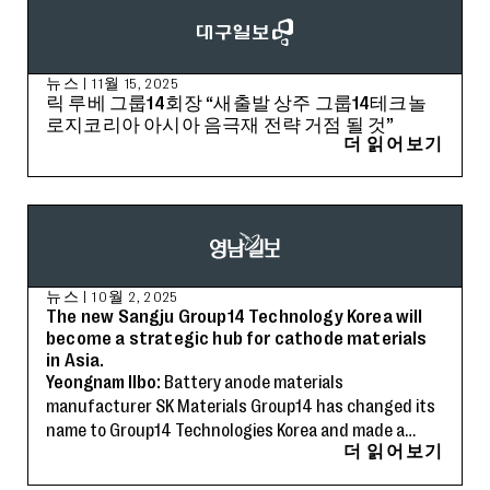
뉴스
|
11월 15, 2025
릭 루베 그룹14회장 “새출발 상주 그룹14테크놀
로지코리아 아시아 음극재 전략 거점 될 것”
더 읽어보기
뉴스
|
10월 2, 2025
The new Sangju Group14 Technology Korea will
become a strategic hub for cathode materials
in Asia.
Yeongnam Ilbo:
Battery anode materials
manufacturer SK Materials Group14 has changed its
name to Group14 Technologies Korea and made a
더 읽어보기
fresh start this month. SK Materials Group14 was
established in 2022 as a joint venture between SK and