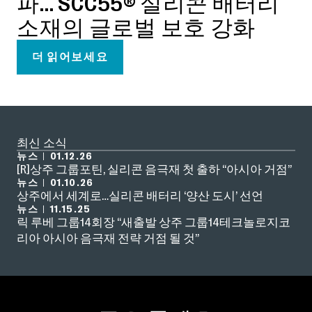
파… SCC55® 실리콘 배터리
소재의 글로벌 보호 강화
더 읽어보세요
최신 소식
뉴스
01.12.26
|
[R]상주 그룹포틴, 실리콘 음극재 첫 출하 “아시아 거점”
뉴스
01.10.26
|
상주에서 세계로…실리콘 배터리 ‘양산 도시’ 선언
뉴스
11.15.25
|
릭 루베 그룹14회장 “새출발 상주 그룹14테크놀로지코
리아 아시아 음극재 전략 거점 될 것”