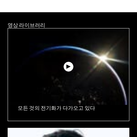
U.S.-based Group14 Technologies, and it operates a
silicon anode material production plant in the
Cheongni General Industrial Complex in Sangju.
영상 라이브러리
모든 것의 전기화가 다가오고 있다