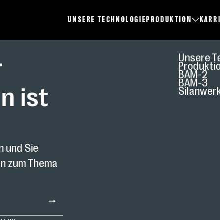
UNSERE TECHNOLOGIE
PRODUKTION
KARR
Unsere T
r
Produkti
BAM-2
BAM-3
n ist
Silanwer
n und Sie
nen zum Thema