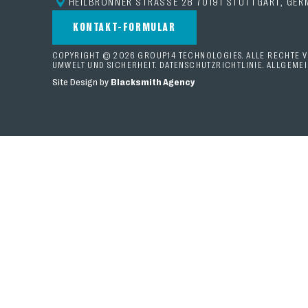
HEILBRONNER STRASSE 28 70191 STUTTGART, GER
KONTAKT-FORMULAR
COPYRIGHT © 2026 GROUP14 TECHNOLOGIES. ALLE RECHTE V
UMWELT UND SICHERHEIT.
DATENSCHUTZRICHTLINIE
.
ALLGEME
Site Design by
Blacksmith Agency