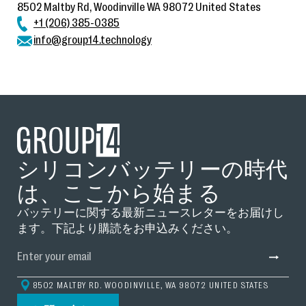
BAM-1
8502 Maltby Rd, Woodinville WA 98072 United States
132
Sta
+1 (206) 385-0385
BAM-2
info@group14.technology
BAM-3
Seattle Offices
Seoul Offices
Group14 Silane Factory
シリコンバッテリーの時代
は、ここから始まる
バッテリーに関する最新ニュースレターをお届けし
ます。下記より購読をお申込みください。
8502 MALTBY RD. WOODINVILLE, WA 98072 UNITED STATES