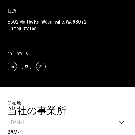
住所
8502 Maltby Rd, Woodinville, WA 98072
United States
FOLLOW US:
所在地
当社の事業所
BAM-1
BAM-1
BA