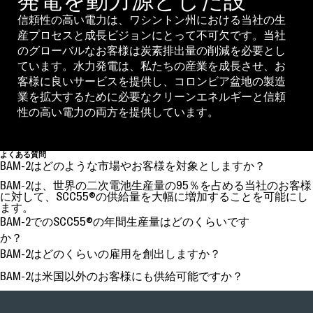
発電を動力源とした設
信頼性の高い電力は、ワシントン州における当社の生
産プロセスと成長ビジョンにとって不可欠です。当社
のグローバルなお客様は炭素排出量の削減を必要とし
ています。水力発電は、私たちの産業を成長させ、お
客様に良いサービスを提供し、コロンビア盆地の製造
業を拡大するために必要なクリーンエネルギーと信頼
性の高い電力の両方を提供しています。
よくある質問
BAM-2はどのような市場やお客様を対象としますか？
BAM-2は、世界の二次電池生産量の95％を占める当社のお客様
に対して、SCC55®の供給量を大幅に増加することを可能にし
ます。
BAM-2でのSCC55®の年間生産量はどのくらいです
か？
BAM-2はどのくらいの雇用を創出しますか？
BAM-2は米国以外のお客様にも供給可能ですか？