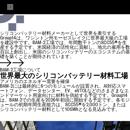
BAM-2, About Us
BAM-2工場の紹介
シリコンバッテリー材料メーカーとして世界を牽引する
Group14は、ワシントン州モーゼスレイクに世界最大級の工場
を建設中です。BAM-2工場では、年間数千トンのSCC55®を生
産する予定です。米国経済の活性化に貢献し、地元の雇用を数
百以上創出し、米国のシリコンバッテリーのエコシステムの基
礎を築くことが期待されています。
BAM-2工場について
世界最大のシリコンバッテリー材料工場
アメリカのエネルギー需要を確保
BAM-2には最終的に6つのモジュールが設置され、AI対応スマ
ートフォン、データセンター、EV、eVTOLなどのさまざまなエ
ンドマーケット用途向けに材料を供給する予定です。Group14
は、BAM-2での生産を2026年初頭に開始する予定です。各モジ
ュールの初期年間生産能力は、SCC55®を2,000トン、または
シリコンバッテリー材料として10GWhとなる見込みです。