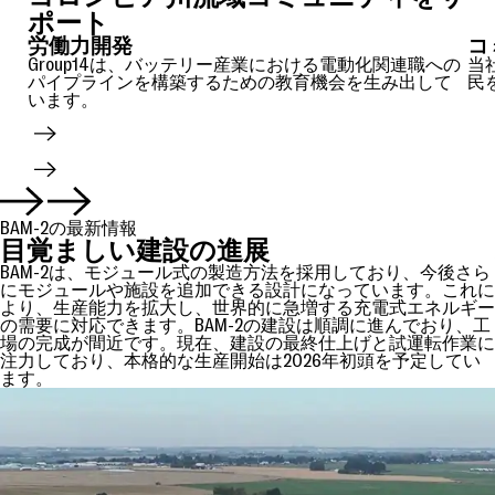
ポート
労働力開発
コ
Group14は、バッテリー産業における電動化関連職への
当
パイプラインを構築するための教育機会を生み出して
民
います。
BAM-2の最新情報
目覚ましい建設の進展
BAM-2は、モジュール式の製造方法を採用しており、今後さら
にモジュールや施設を追加できる設計になっています。これに
より、生産能力を拡大し、世界的に急増する充電式エネルギー
の需要に対応できます。BAM-2の建設は順調に進んでおり、工
場の完成が間近です。現在、建設の最終仕上げと試運転作業に
注力しており、本格的な生産開始は2026年初頭を予定してい
ます。